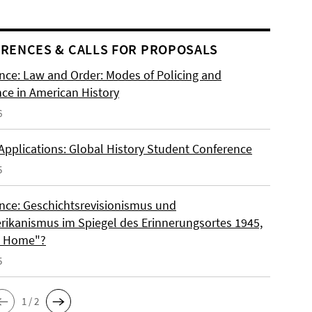
RENCES & CALLS FOR PROPOSALS
nce: Law and Order: Modes of Policing and
nce in American History
6
 Applications: Global History Student Conference
5
nce: Geschichtsrevisionismus und
rikanismus im Spiegel des Erinnerungsortes 1945,
o Home"?
5
1 / 2