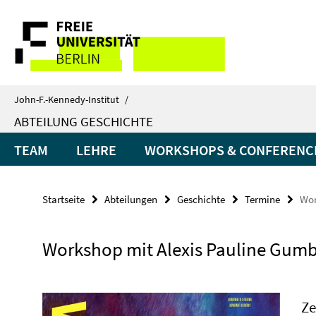
Springe
Service-
direkt
zu
Navigation
Inhalt
John-F.-Kennedy-Institut
/
ABTEILUNG GESCHICHTE
TEAM
LEHRE
WORKSHOPS & CONFERENC
Startseite
Abteilungen
Geschichte
Termine
Wor
Workshop mit Alexis Pauline Gum
Ze