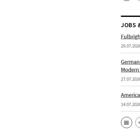
JOBS 
Fulbrig
29.07.202
German H
Modern 
27.07.202
American
14.07.202