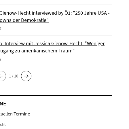
 Gienow-Hecht interviewed by Ö1: "250 Jahre USA -
owns der Demokratie"
6
io: Interview mit Jessica Gienow-Hecht: "Weniger
ugang zu amerikanischem Traum"
6
1 / 10
NE
tuellen Termine
icht