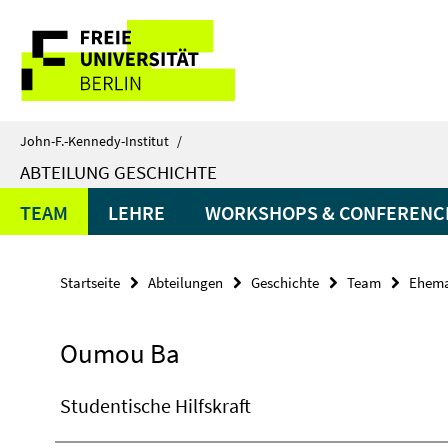
Springe
Service-
direkt
zu
Navigation
Inhalt
John-F.-Kennedy-Institut
/
ABTEILUNG GESCHICHTE
TEAM
LEHRE
WORKSHOPS & CONFERENC
Startseite
Abteilungen
Geschichte
Team
Ehemal
Oumou Ba
Studentische Hilfskraft