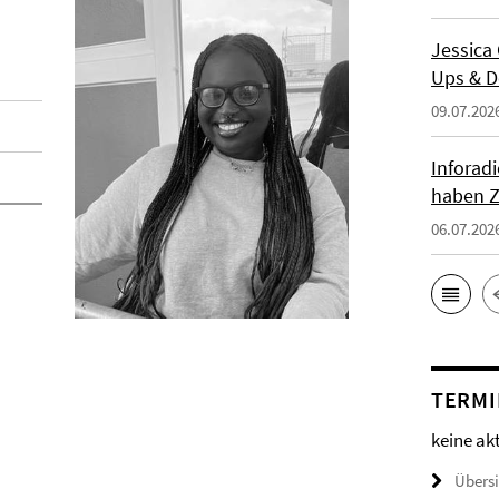
Jessica
Ups & D
09.07.202
Inforad
haben Z
06.07.202
TERMI
keine ak
Übers