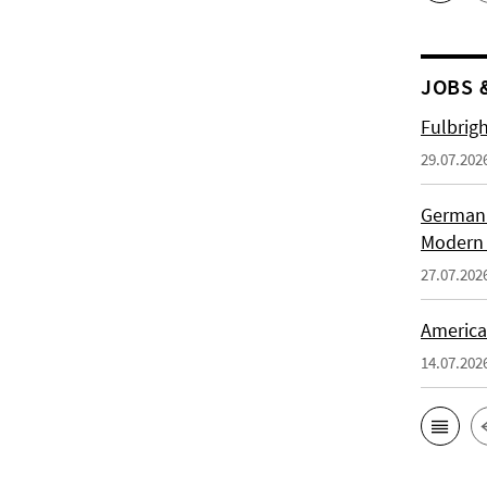
JOBS 
Fulbrig
29.07.202
German H
Modern 
27.07.202
American
14.07.202