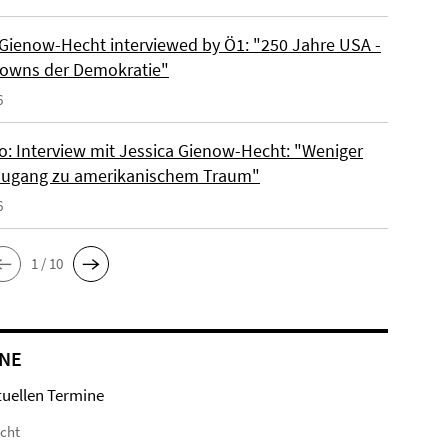
 Gienow-Hecht interviewed by Ö1: "250 Jahre USA -
owns der Demokratie"
6
io: Interview mit Jessica Gienow-Hecht: "Weniger
ugang zu amerikanischem Traum"
6
1 / 10
NE
tuellen Termine
icht