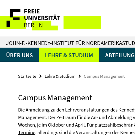
Springe
Service-
direkt
zu
Navigation
Inhalt
JOHN-F.-KENNEDY-INSTITUT FÜR NORDAMERIKASTUD
ÜBER UNS
LEHRE & STUDIUM
ABTEILUN
Startseite
Lehre & Studium
Campus Management
Campus Management
Die Anmeldung zu den Lehrveranstaltungen des Kennedy-
Management. Der Zeitraum für die An- und Abmeldung vo
Wochen, je im Oktober und April. Für platzzahlbeschrä
Termine
, allerdings sind die Veranstaltungen des Kenne