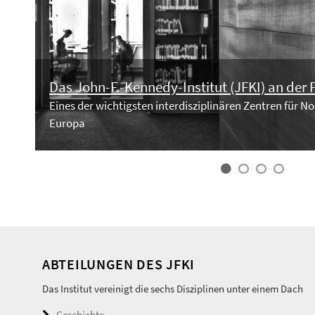
Das John-F.-Kennedy-Institut (JFKI) an der 
Eines der wichtigsten interdisziplinären Zentren für 
Europa
ABTEILUNGEN DES JFKI
Das Institut vereinigt die sechs Disziplinen unter einem Dach
Geschichte