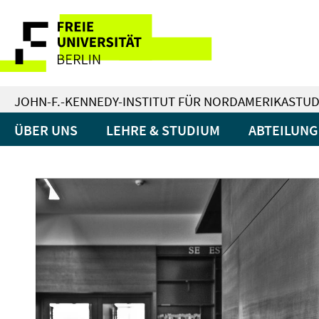
Springe
Service-
direkt
zu
Navigation
Inhalt
JOHN-F.-KENNEDY-INSTITUT FÜR NORDAMERIKASTUD
ÜBER UNS
LEHRE & STUDIUM
ABTEILUN