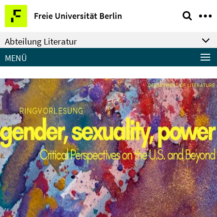
Springe
Service-
Freie Universität Berlin
direkt
Navigation
zu
Abteilung Literatur
Inhalt
MENÜ