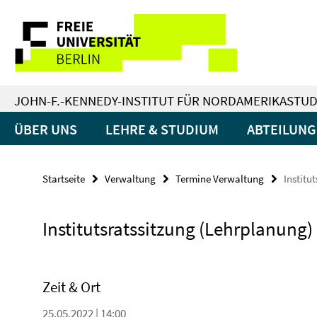
Springe
Service-
direkt
zu
Navigation
Inhalt
JOHN-F.-KENNEDY-INSTITUT FÜR NORDAMERIKASTUD
ÜBER UNS
LEHRE & STUDIUM
ABTEILUN
Startseite
Verwaltung
Termine Verwaltung
Institu
Institutsratssitzung (Lehrplanung)
Zeit & Ort
25.05.2022 | 14:00