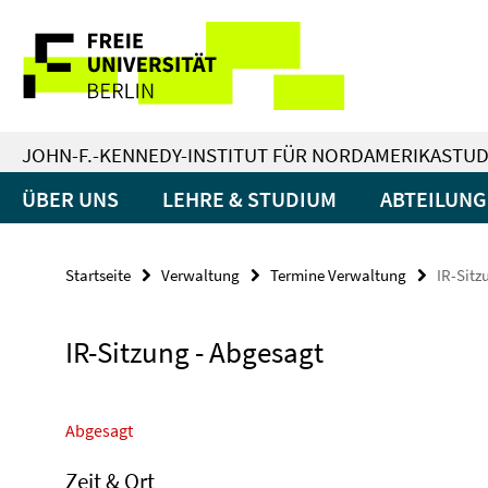
Springe
Service-
direkt
zu
Navigation
Inhalt
JOHN-F.-KENNEDY-INSTITUT FÜR NORDAMERIKASTUD
ÜBER UNS
LEHRE & STUDIUM
ABTEILUN
Startseite
Verwaltung
Termine Verwaltung
IR-Sitz
IR-Sitzung - Abgesagt
Abgesagt
Zeit & Ort