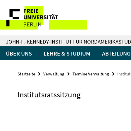
Springe
Service-
direkt
zu
Navigation
Inhalt
JOHN-F.-KENNEDY-INSTITUT FÜR NORDAMERIKASTUD
ÜBER UNS
LEHRE & STUDIUM
ABTEILUN
Startseite
Verwaltung
Termine Verwaltung
Institu
Institutsratssitzung