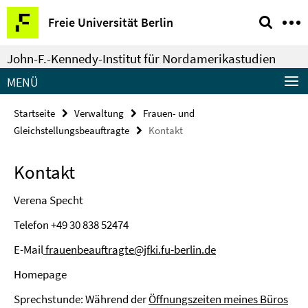
Springe
Service-
Freie Universität Berlin
direkt
Navigation
zu
John-F.-Kennedy-Institut für Nordamerikastudien
Inhalt
MENÜ
Startseite
Verwaltung
Frauen- und
Gleichstellungsbeauftragte
Kontakt
Kontakt
Verena Specht
Telefon
+49 30 838 52474
E-Mail
frauenbeauftragte@jfki.fu-berlin.de
Homepage
Sprechstunde: Während der
Öffnungszeiten meines Büros