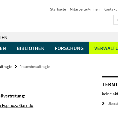
Startseite
Mitarbeiter/-innen
Kontakt
IEN
GEN
BIBLIOTHEK
FORSCHUNG
VERWALT
uftragte
Frauenbeauftragte
TERMI
keine ak
ellvertretung:
Übers
a Espinoza Garrido