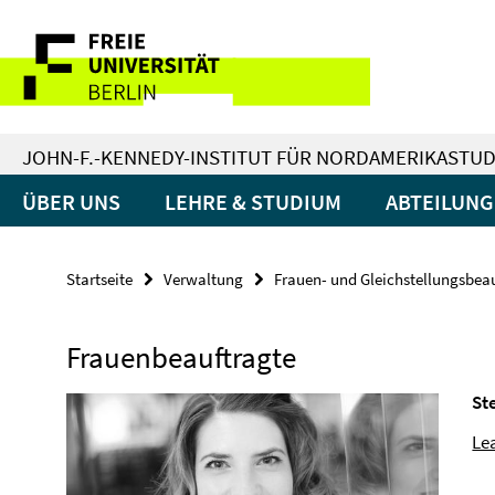
Springe
Service-
direkt
zu
Navigation
Inhalt
JOHN-F.-KENNEDY-INSTITUT FÜR NORDAMERIKASTUD
ÜBER UNS
LEHRE & STUDIUM
ABTEILUN
Startseite
Verwaltung
Frauen- und Gleichstellungsbea
Frauenbeauftragte
St
Le