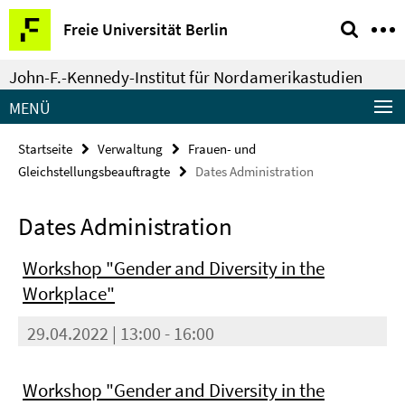
Springe
Service-
Freie Universität Berlin
direkt
Navigation
zu
John-F.-Kennedy-Institut für Nordamerikastudien
Inhalt
MENÜ
Startseite
Verwaltung
Frauen- und
Gleichstellungsbeauftragte
Dates Administration
Dates Administration
Workshop "Gender and Diversity in the
Workplace"
29.04.2022 | 13:00 - 16:00
Workshop "Gender and Diversity in the