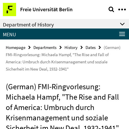
Springe
Service
Freie Universität Berlin
direkt
Navigation
zu
Department of History
Inhalt
MENU
Homepage
Departments
History
Dates
(German)
FMI-Ringvorlesung: Michaela Hampf, "The Rise and Fall of
America: Umbruch durch Krisenmanagement und soziale
Sicherheit im New Deal, 1932-1941"
(German) FMI-Ringvorlesung:
Michaela Hampf, "The Rise and Fall
of America: Umbruch durch
Krisenmanagement und soziale
Sicherheit im New Deal, 1932-1941"