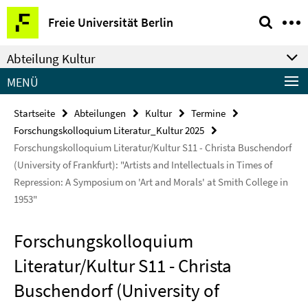
Springe
Service-
Freie Universität Berlin
direkt
Navigation
zu
Abteilung Kultur
Inhalt
MENÜ
Startseite
Abteilungen
Kultur
Termine
Forschungskolloquium Literatur_Kultur 2025
Forschungskolloquium Literatur/Kultur S11 - Christa Buschendorf
(University of Frankfurt): "Artists and Intellectuals in Times of
Repression: A Symposium on 'Art and Morals' at Smith College in
1953"
Forschungskolloquium
Literatur/Kultur S11 - Christa
Buschendorf (University of