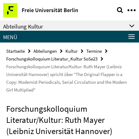
Springe
Service-
Freie Universität Berlin
direkt
Navigation
zu
Abteilung Kultur
Inhalt
MENÜ
Startseite
Abteilungen
Kultur
Termine
Forschungskolloquium Literatur_Kultur SoSe23
Forschungskolloquium Literatur/Kultur: Ruth Mayer (Leibniz
Universität Hannover) spricht über "The Original Flapper is a
Copy: Modernist Periodicals, Serial Circulation and the Modern
Girl Multiplied"
Forschungskolloquium
Literatur/Kultur: Ruth Mayer
(Leibniz Universität Hannover)