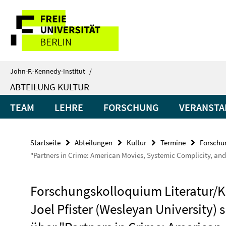
Springe
Service-
direkt
zu
Navigation
Inhalt
John-F.-Kennedy-Institut
/
ABTEILUNG KULTUR
TEAM
LEHRE
FORSCHUNG
VERANSTA
Startseite
Abteilungen
Kultur
Termine
Forschu
"Partners in Crime: American Movies, Systemic Complicity, and 
Forschungskolloquium Literatur/K
Joel Pfister (Wesleyan University) 