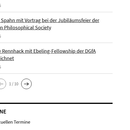
6
Spahn mit Vortrag bei der Jubiläumsfeier der
n Philosophical Society
6
e Rennhack mit Ebeling-Fellowship der DGfA
ichnet
6
1 / 10
NE
tuellen Termine