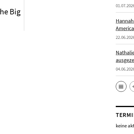
01.07.202
the Big
Hannah 
America
22.06.202
Nathali
ausgeze
04.06.202
TERMI
keine ak