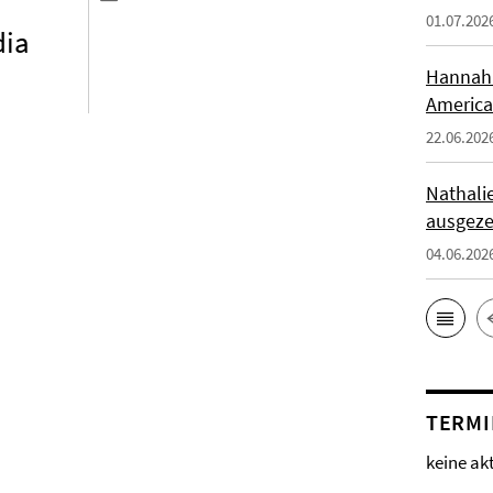
01.07.202
dia
Hannah 
America
22.06.202
Nathali
ausgeze
04.06.202
TERMI
keine ak