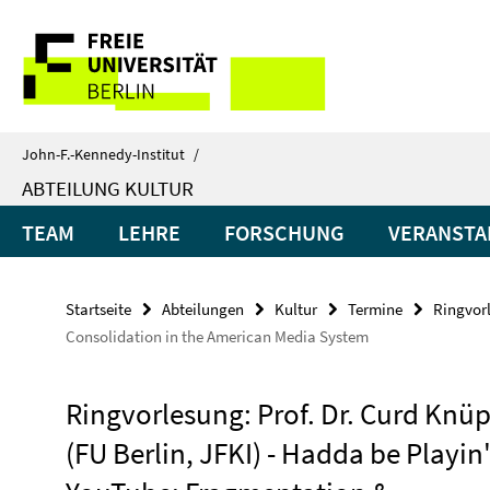
Springe
Service-
direkt
zu
Navigation
Inhalt
John-F.-Kennedy-Institut
/
ABTEILUNG KULTUR
TEAM
LEHRE
FORSCHUNG
VERANSTA
Startseite
Abteilungen
Kultur
Termine
Ringvor
Consolidation in the American Media System
Ringvorlesung: Prof. Dr. Curd Knüp
(FU Berlin, JFKI) - Hadda be Playin