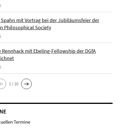
6
Spahn mit Vortrag bei der Jubiläumsfeier der
n Philosophical Society
6
e Rennhack mit Ebeling-Fellowship der DGfA
ichnet
6
1 / 10
NE
tuellen Termine