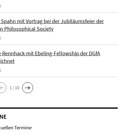
6
Spahn mit Vortrag bei der Jubiläumsfeier der
n Philosophical Society
6
e Rennhack mit Ebeling-Fellowship der DGfA
ichnet
6
1 / 10
NE
tuellen Termine