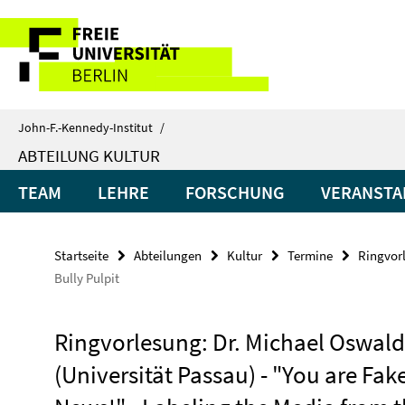
Springe
Service-
direkt
zu
Navigation
Inhalt
John-F.-Kennedy-Institut
/
ABTEILUNG KULTUR
TEAM
LEHRE
FORSCHUNG
VERANSTA
Startseite
Abteilungen
Kultur
Termine
Ringvor
Bully Pulpit
Ringvorlesung: Dr. Michael Oswald
(Universität Passau) - "You are Fak