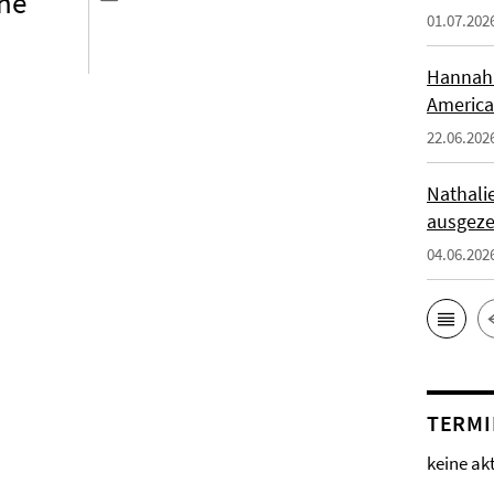
the
01.07.202
Hannah 
America
22.06.202
Nathali
ausgeze
04.06.202
TERMI
keine ak