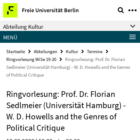
Springe
Service-
Freie Universität Berlin
direkt
Navigation
zu
Abteilung Kultur
Inhalt
MENÜ
Startseite
Abteilungen
Kultur
Termine
Ringvorlesung WiSe 19-20
Ringvorlesung: Prof. Dr. Florian
Sedlmeier (Universität Hamburg) - W. D. Howells and the Genres
of Political Critique
Ringvorlesung: Prof. Dr. Florian
Sedlmeier (Universität Hamburg) -
W. D. Howells and the Genres of
Political Critique