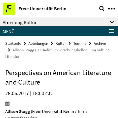
Springe
Service-
Freie Universität Berlin
direkt
Navigation
zu
Abteilung Kultur
Inhalt
MENÜ
Startseite
Abteilungen
Kultur
Termine
Archive
Allison Stagg (FU Berlin) im Forschungskolloquium Kultur &
Literatur
Perspectives on American Literature
and Culture
28.06.2017 | 18:00 c.t.
Allison Stagg
(Freie Universität Berlin / Terra