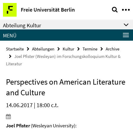
Springe
Service-
Freie Universität Berlin
direkt
Navigation
zu
Abteilung Kultur
Inhalt
MENÜ
Startseite
Abteilungen
Kultur
Termine
Archive
Joel Pfister (Wesleyan) im Forschungskolloquium Kultur &
Literatur
Perspectives on American Literature
and Culture
14.06.2017 | 18:00 c.t.
Joel Pfister
(Wesleyan University):