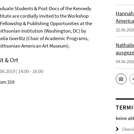
aduate Students & Post-Docs of the Kennedy
Hannah 
titute are cordially invited to the Workshop
America
 Fellowship & Publishing Opportunities at the
22.06.202
ithsonian Institution (Washington, DC) by
elia Goerlitz (Chair of Academic Programs,
Nathali
ithsonian American Art Museum).
ausgeze
it & Ort
04.06.202
06.2019 | 14:00 - 16:00
om 319
TERMI
keine ak
Übers