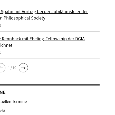
Spahn mit Vortrag bei der Jubiläumsfeier der
n Philosophical Society
6
e Rennhack mit Ebeling-Fellowship der DGfA
ichnet
6
1 / 10
NE
tuellen Termine
icht