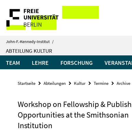
Springe
Service-
direkt
zu
Navigation
Inhalt
John-F.-Kennedy-Institut
/
ABTEILUNG KULTUR
TEAM
LEHRE
FORSCHUNG
VERANSTA
Startseite
Abteilungen
Kultur
Termine
Archive
Workshop on Fellowship & Publish
Opportunities at the Smithsonian
Institution