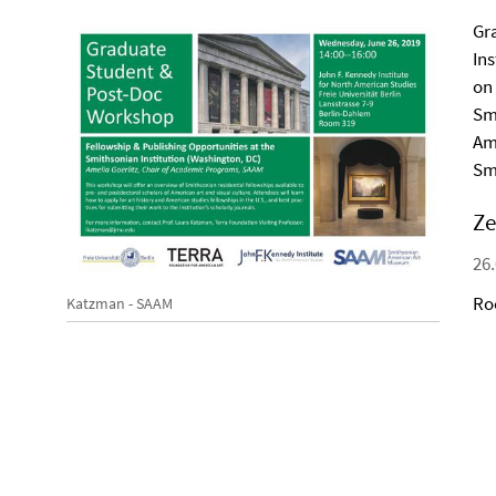
Gr
Ins
on
Sm
Am
Sm
Ze
26.
Ro
Katzman - SAAM