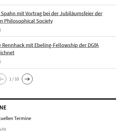
Spahn mit Vortrag bei der Jubiläumsfeier der
n Philosophical Society
6
e Rennhack mit Ebeling-Fellowship der DGfA
ichnet
6
1 / 10
NE
tuellen Termine
icht