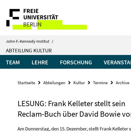
Springe
Service-
direkt
zu
Navigation
Inhalt
John-F.-Kennedy-Institut
/
ABTEILUNG KULTUR
TEAM
LEHRE
FORSCHUNG
VERANSTA
Startseite
Abteilungen
Kultur
Termine
Archive
LESUNG: Frank Kelleter stellt sein
Reclam-Buch über David Bowie vo
Am Donnerstag, den 15. Dezember, stellt Frank Kelleter 