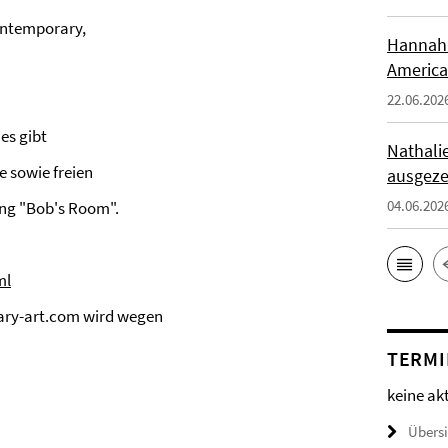
ontemporary,
Hannah 
America
22.06.202
es gibt
Nathali
e sowie freien
ausgeze
04.06.202
ung "Bob's Room".
ml
ary-art.com wird wegen
TERMI
keine ak
Übers