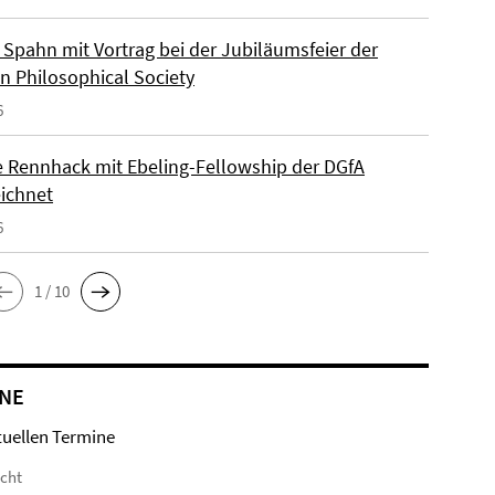
Spahn mit Vortrag bei der Jubiläumsfeier der
n Philosophical Society
6
e Rennhack mit Ebeling-Fellowship der DGfA
ichnet
6
1 / 10
NE
tuellen Termine
icht