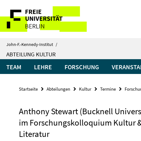
Springe
Service-
direkt
zu
Navigation
Inhalt
John-F.-Kennedy-Institut
/
ABTEILUNG KULTUR
TEAM
LEHRE
FORSCHUNG
VERANSTA
Startseite
Abteilungen
Kultur
Termine
Forschun
Anthony Stewart (Bucknell Univers
im Forschungskolloquium Kultur 
Literatur