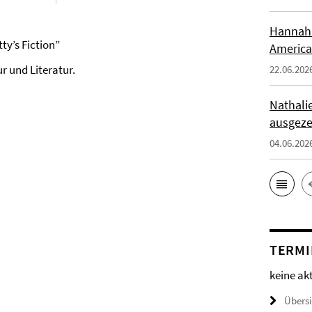
Hannah 
ty’s Fiction”
America
r und Literatur.
22.06.202
Nathali
ausgeze
04.06.202
TERMI
keine ak
Übers