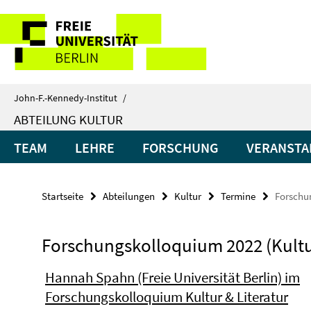
Springe
Service-
direkt
zu
Navigation
Inhalt
John-F.-Kennedy-Institut
/
ABTEILUNG KULTUR
TEAM
LEHRE
FORSCHUNG
VERANSTA
Startseite
Abteilungen
Kultur
Termine
Forschun
Forschungskolloquium 2022 (Kultur
Hannah Spahn (Freie Universität Berlin) im
Forschungskolloquium Kultur & Literatur