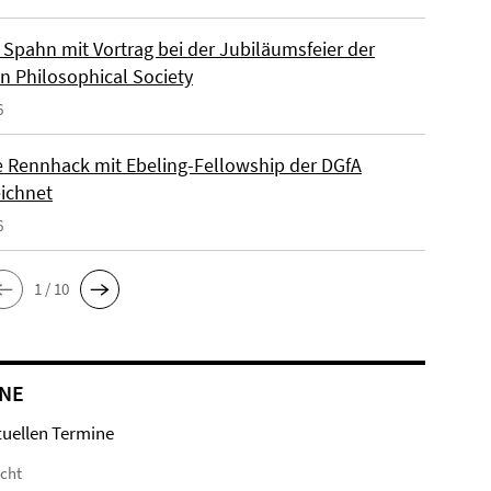
Spahn mit Vortrag bei der Jubiläumsfeier der
n Philosophical Society
6
e Rennhack mit Ebeling-Fellowship der DGfA
ichnet
6
1 / 10
NE
tuellen Termine
icht