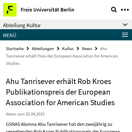
Springe
Service-
Freie Universität Berlin
direkt
Navigation
zu
Abteilung Kultur
Inhalt
MENÜ
Startseite
Abteilungen
Kultur
News
Ahu
Tanrisever erhält Preis der European Association for American
Studies
Ahu Tanrisever erhält Rob Kroes
Publikationspreis der European
Association for American Studies
News vom 20.04.2015
GSNAS Alumna Ahu Tanrisever hat den zweijährig zu
vergebenden Rob Kroes Publikationspreis der European