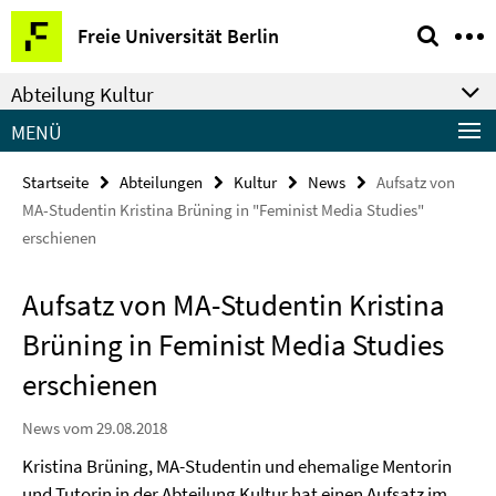
Springe
Service-
Freie Universität Berlin
direkt
Navigation
zu
Abteilung Kultur
Inhalt
MENÜ
Startseite
Abteilungen
Kultur
News
Aufsatz von
MA-Studentin Kristina Brüning in "Feminist Media Studies"
erschienen
Aufsatz von MA-Studentin Kristina
Brüning in Feminist Media Studies
erschienen
News vom 29.08.2018
Kristina Brüning, MA-Studentin und ehemalige Mentorin
und Tutorin in der Abteilung Kultur hat einen Aufsatz im