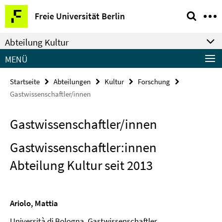
Springe
Service-
Freie Universität Berlin
direkt
Navigation
zu
Abteilung Kultur
Inhalt
MENÜ
Startseite
Abteilungen
Kultur
Forschung
Gastwissenschaftler/innen
Gastwissenschaftler/innen
Gastwissenschaftler:innen
Abteilung Kultur seit 2013
Ariolo, Mattia
Università di Bologna, Gastwissenschaftler,