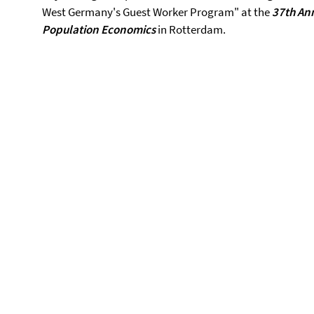
West Germany's Guest Worker Program" at the
3
7th An
Population Economics
in Rotterdam.