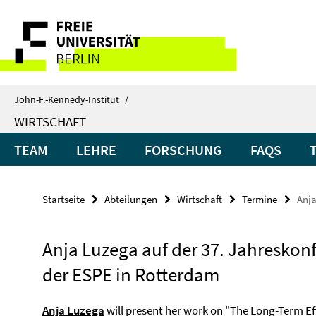
Springe
Service-
direkt
zu
Navigation
Inhalt
John-F.-Kennedy-Institut
/
WIRTSCHAFT
TEAM
LEHRE
FORSCHUNG
FAQS
Startseite
Abteilungen
Wirtschaft
Termine
Anja
Anja Luzega auf der 37. Jahreskon
der ESPE in Rotterdam
Anja Luzega
will present her work on "The Long-Term Eff