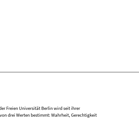
r Freien Universität Berlin wird seit ihrer
on drei Werten bestimmt: Wahrheit, Gerechtigkeit