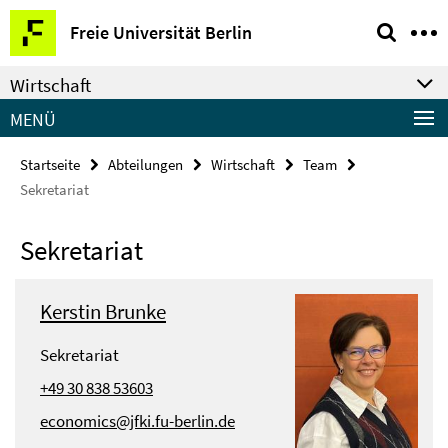
Springe
Service-
Freie Universität Berlin
direkt
Navigation
zu
Wirtschaft
Inhalt
MENÜ
Startseite
Abteilungen
Wirtschaft
Team
Sekretariat
Sekretariat
Kerstin Brunke
Sekretariat
+49 30 838 53603
economics@jfki.fu-berlin.de