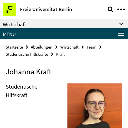
Springe
Service-
Freie Universität Berlin
direkt
Navigation
zu
Wirtschaft
Inhalt
MENÜ
Startseite
Abteilungen
Wirtschaft
Team
Studentische Hilfskräfte
Kraft
Johanna Kraft
Studentische
Hilfskraft