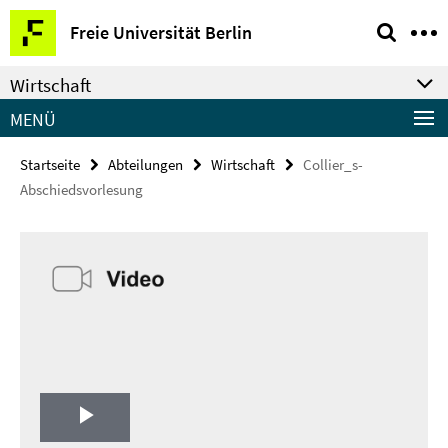
Springe
Service-
Freie Universität Berlin
direkt
Navigation
zu
Wirtschaft
Inhalt
MENÜ
Startseite
Abteilungen
Wirtschaft
Collier_s-
Abschiedsvorlesung
Play