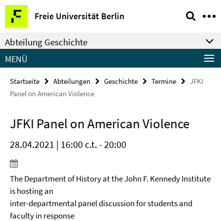
Springe
Service-
Freie Universität Berlin
direkt
Navigation
zu
Abteilung Geschichte
Inhalt
MENÜ
Startseite
Abteilungen
Geschichte
Termine
JFKI
Panel on American Violence
JFKI Panel on American Violence
28.04.2021 | 16:00 c.t. - 20:00
The Department of History at the John F. Kennedy Institute
is hosting an
inter-departmental panel discussion for students and
faculty in response