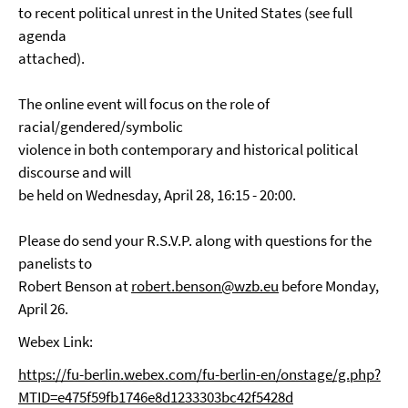
to recent political unrest in the United States (see full
agenda
attached).
The online event will focus on the role of
racial/gendered/symbolic
violence in both contemporary and historical political
discourse and will
be held on Wednesday, April 28, 16:15 - 20:00.
Please do send your R.S.V.P. along with questions for the
panelists to
Robert Benson at
robert.benson@wzb.eu
before Monday,
April 26.
Webex Link:
https://fu-berlin.webex.com/fu-berlin-en/onstage/g.php?
MTID=e475f59fb1746e8d1233303bc42f5428d