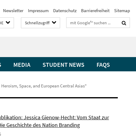
Newsletter
Impressum
Datenschutz
Barrierefreiheit
Sitemap
Suchbegriffe
DE
Schnellzugriff
S
MEDIA
STUDENT NEWS
FAQS
: Heroism, Space, and European Central Asias"
blikation: Jessica Gienow-Hecht: Vom Staat zur
Die Geschichte des Nation Branding
6