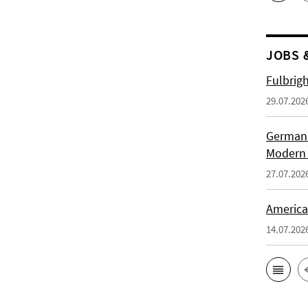
JOBS 
Fulbrig
29.07.202
German H
Modern 
27.07.202
American
14.07.202