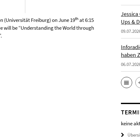
Jessica
th
n (Universität Freiburg) on June 19
at 6:15
Ups & D
ure will be “Understanding the World through
09.07.202
.
Inforad
haben Z
06.07.202
TERMI
keine ak
Übers