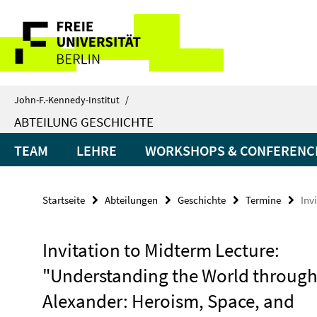
Springe
Service-
direkt
zu
Navigation
Inhalt
John-F.-Kennedy-Institut
/
ABTEILUNG GESCHICHTE
TEAM
LEHRE
WORKSHOPS & CONFERENC
Startseite
Abteilungen
Geschichte
Termine
Inv
Invitation to Midterm Lecture:
"Understanding the World throug
Alexander: Heroism, Space, and