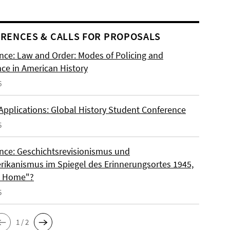
RENCES & CALLS FOR PROPOSALS
nce: Law and Order: Modes of Policing and
nce in American History
6
 Applications: Global History Student Conference
5
nce: Geschichtsrevisionismus und
rikanismus im Spiegel des Erinnerungsortes 1945,
o Home"?
5
1 / 2