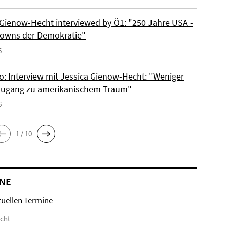
 Gienow-Hecht interviewed by Ö1: "250 Jahre USA -
owns der Demokratie"
6
io: Interview mit Jessica Gienow-Hecht: "Weniger
ugang zu amerikanischem Traum"
6
1 / 10
NE
tuellen Termine
icht