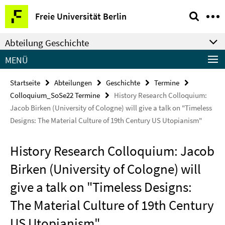
Springe
Service-
Freie Universität Berlin
direkt
Navigation
zu
Abteilung Geschichte
Inhalt
MENÜ
Startseite
Abteilungen
Geschichte
Termine
Colloquium_SoSe22 Termine
History Research Colloquium:
Jacob Birken (University of Cologne) will give a talk on "Timeless
Designs: The Material Culture of 19th Century US Utopianism"
History Research Colloquium: Jacob
Birken (University of Cologne) will
give a talk on "Timeless Designs:
The Material Culture of 19th Century
US Utopianism"