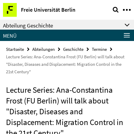
Springe
Service-
Freie Universität Berlin
direkt
Navigation
zu
Abteilung Geschichte
Inhalt
MENÜ
Startseite
Abteilungen
Geschichte
Termine
Lecture Series: Ana-Constantina Frost (FU Berlin) will talk about
"Disaster, Diseases and Displacement: Migration Control in the
21st Century"
Lecture Series: Ana-Constantina
Frost (FU Berlin) will talk about
"Disaster, Diseases and
Displacement: Migration Control in
the 21st Century"