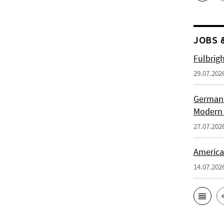
JOBS 
Fulbrig
29.07.202
German H
Modern 
27.07.202
American
14.07.202