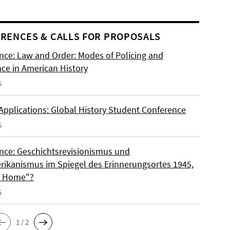
RENCES & CALLS FOR PROPOSALS
nce: Law and Order: Modes of Policing and
nce in American History
6
 Applications: Global History Student Conference
5
nce: Geschichtsrevisionismus und
rikanismus im Spiegel des Erinnerungsortes 1945,
o Home"?
5
1 / 2