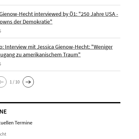
 Gienow-Hecht interviewed by Ö1: "250 Jahre USA -
owns der Demokratie"
6
io: Interview mit Jessica Gienow-Hecht: "Weniger
ugang zu amerikanischem Traum"
6
1 / 10
NE
tuellen Termine
icht