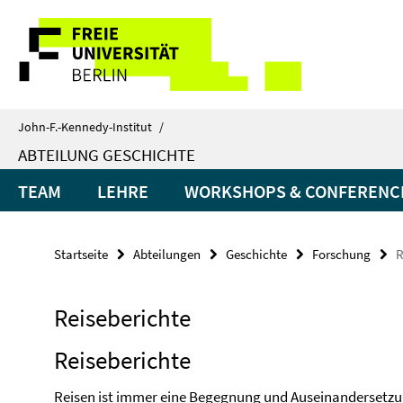
Springe
Service-
direkt
zu
Navigation
Inhalt
John-F.-Kennedy-Institut
/
ABTEILUNG GESCHICHTE
TEAM
LEHRE
WORKSHOPS & CONFERENC
Startseite
Abteilungen
Geschichte
Forschung
R
Reiseberichte
Reiseberichte
Reisen ist immer eine Begegnung und Auseinandersetz