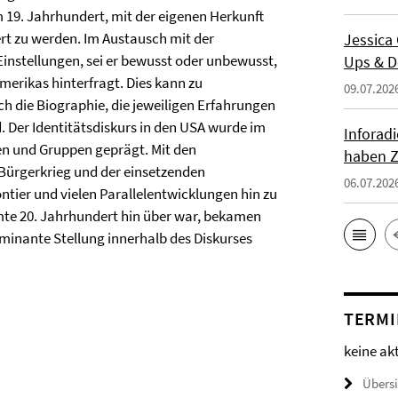
 19. Jahrhundert, mit der eigenen Herkunft
rt zu werden. Im Austausch mit der
Jessica
Einstellungen, sei er bewusst oder unbewusst,
Ups & D
Amerikas hinterfragt. Dies kann zu
09.07.202
ch die Biographie, die jeweiligen Erfahrungen
. Der Identitätsdiskurs in den USA wurde im
Inforad
en und Gruppen geprägt. Mit den
haben Z
ürgerkrieg und der einsetzenden
06.07.202
ontier und vielen Parallelentwicklungen hin zu
mte 20. Jahrhundert hin über war, bekamen
minante Stellung innerhalb des Diskurses
TERMI
keine ak
Übers