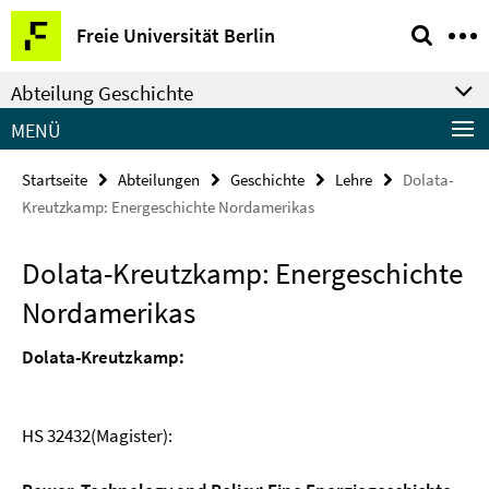
Springe
Service-
Freie Universität Berlin
direkt
Navigation
zu
Abteilung Geschichte
Inhalt
MENÜ
Startseite
Abteilungen
Geschichte
Lehre
Dolata-
Kreutzkamp: Energeschichte Nordamerikas
Dolata-Kreutzkamp: Energeschichte
Nordamerikas
Dolata-Kreutzkamp:
HS 32432(Magister):