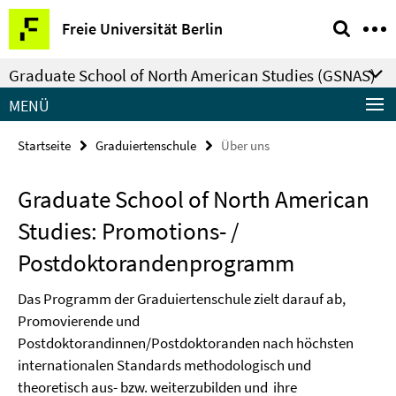
Springe
Service-
Freie Universität Berlin
direkt
Navigation
zu
Graduate School of North American Studies (GSNAS)
Inhalt
MENÜ
Startseite
Graduiertenschule
Über uns
Graduate School of North American
Studies: Promotions- /
Postdoktorandenprogramm
Das Programm der Graduiertenschule zielt darauf ab,
Promovierende und
Postdoktorandinnen/Postdoktoranden nach höchsten
internationalen Standards methodologisch und
theoretisch aus- bzw. weiterzubilden und
ihre