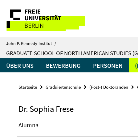
Springe
Service-
direkt
zu
Navigation
Inhalt
John-F.-Kennedy-Institut
/
GRADUATE SCHOOL OF NORTH AMERICAN STUDIES (G
ÜBER UNS
BEWERBUNG
PERSONEN
Startseite
Graduiertenschule
(Post-) Doktoranden
Dr. Sophia Frese
Alumna