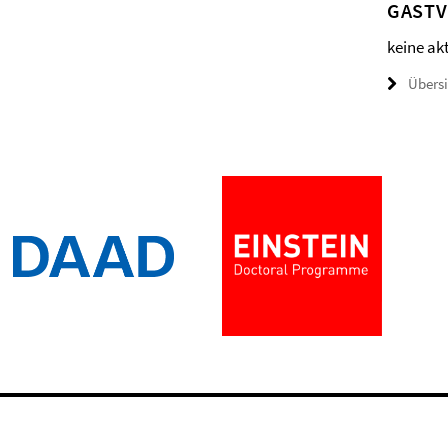
GAST
keine ak
Übers