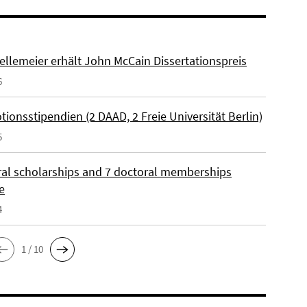
ellemeier erhält John McCain Dissertationspreis
6
ionsstipendien (2 DAAD, 2 Freie Universität Berlin)
5
ral scholarships and 7 doctoral memberships
e
4
1 / 10