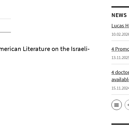
NEWS
Lucas H
10.02.202
erican Literature on the Israeli-
4 Promot
13.11.202
4 docto
availabl
15.11.202