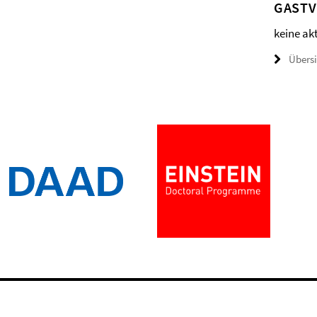
GAST
keine ak
Übers