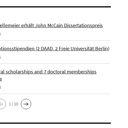
ellemeier erhält John McCain Dissertationspreis
6
ionsstipendien (2 DAAD, 2 Freie Universität Berlin)
5
ral scholarships and 7 doctoral memberships
e
4
1 / 10