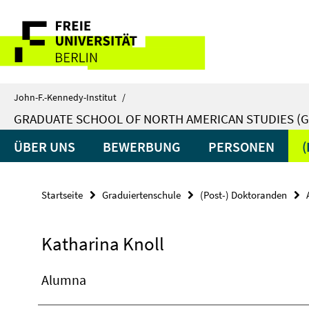
Springe
Service-
direkt
zu
Navigation
Inhalt
John-F.-Kennedy-Institut
/
GRADUATE SCHOOL OF NORTH AMERICAN STUDIES (G
ÜBER UNS
BEWERBUNG
PERSONEN
Startseite
Graduiertenschule
(Post-) Doktoranden
Katharina Knoll
Alumna