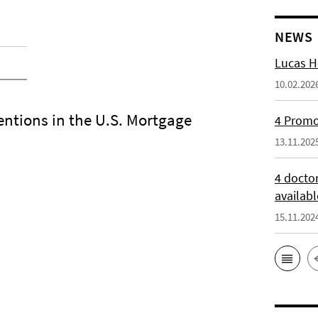
NEWS
Lucas H
10.02.202
entions in the U.S. Mortgage
4 Promot
13.11.202
4 docto
availabl
15.11.202