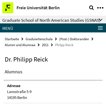
Springe
Service-
Freie Universität Berlin
direkt
Navigation
zu
Graduate School of North American Studies (GSNAS)
Inhalt
MENÜ
Startseite
Graduiertenschule
(Post-) Doktoranden
Alumni und Alumnae
2011
Philpp Reick
Dr. Philipp Reick
Alumnus
Adresse
Lansstraße 5-9
14195 Berlin