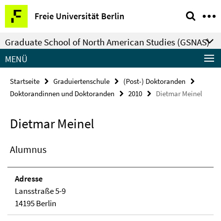
Springe
Service-
Freie Universität Berlin
direkt
Navigation
zu
Graduate School of North American Studies (GSNAS)
Inhalt
MENÜ
Startseite
Graduiertenschule
(Post-) Doktoranden
Doktorandinnen und Doktoranden
2010
Dietmar Meinel
Dietmar Meinel
Alumnus
Adresse
Lansstraße 5-9
14195 Berlin