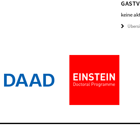
GAST
keine ak
Übers