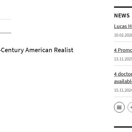
NEWS
Lucas H
10.02.202
-Century American Realist
4 Promot
13.11.202
4 docto
availabl
15.11.202