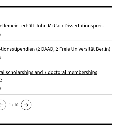
ellemeier erhält John McCain Dissertationspreis
6
ionsstipendien (2 DAAD, 2 Freie Universität Berlin)
5
ral scholarships and 7 doctoral memberships
e
4
1 / 10