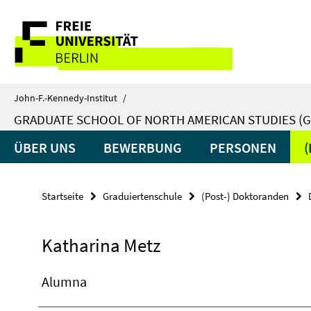
Springe
Service-
direkt
zu
Navigation
Inhalt
John-F.-Kennedy-Institut
/
GRADUATE SCHOOL OF NORTH AMERICAN STUDIES (G
ÜBER UNS
BEWERBUNG
PERSONEN
Startseite
Graduiertenschule
(Post-) Doktoranden
Katharina Metz
Alumna