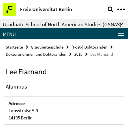
Springe
Service-
Freie Universität Berlin
direkt
Navigation
zu
Graduate School of North American Studies (GSNAS)
Inhalt
MENÜ
Startseite
Graduiertenschule
(Post-) Doktoranden
Doktorandinnen und Doktoranden
2015
Lee Flamand
Lee Flamand
Alumnus
Adresse
Lansstraße 5-9
14195 Berlin