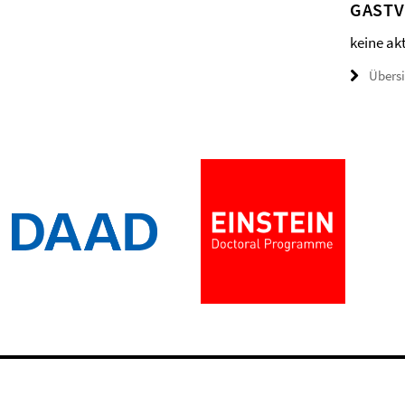
GAST
keine ak
Übers