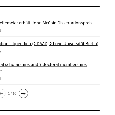
ellemeier erhält John McCain Dissertationspreis
6
ionsstipendien (2 DAAD, 2 Freie Universität Berlin)
5
ral scholarships and 7 doctoral memberships
e
4
1 / 10