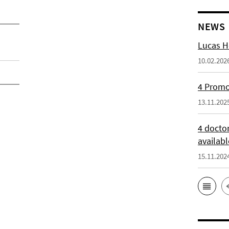
NEWS
Lucas H
10.02.202
4 Promot
13.11.202
4 docto
availabl
15.11.202