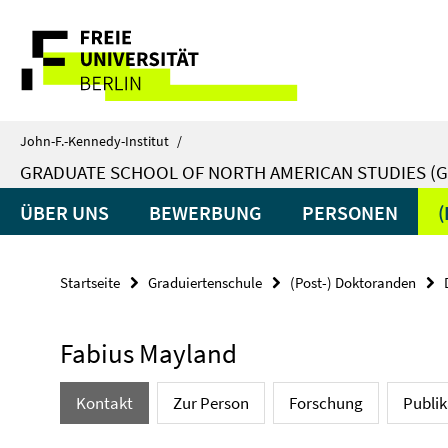
Springe
Service-
direkt
zu
Navigation
Inhalt
John-F.-Kennedy-Institut
/
GRADUATE SCHOOL OF NORTH AMERICAN STUDIES (G
ÜBER UNS
BEWERBUNG
PERSONEN
Startseite
Graduiertenschule
(Post-) Doktoranden
Fabius Mayland
Kontakt
Zur Person
Forschung
Publi