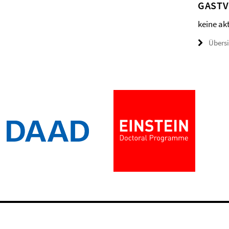
GAST
keine ak
Übers