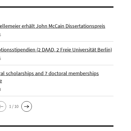
ellemeier erhält John McCain Dissertationspreis
6
ionsstipendien (2 DAAD, 2 Freie Universität Berlin)
5
ral scholarships and 7 doctoral memberships
e
4
1 / 10