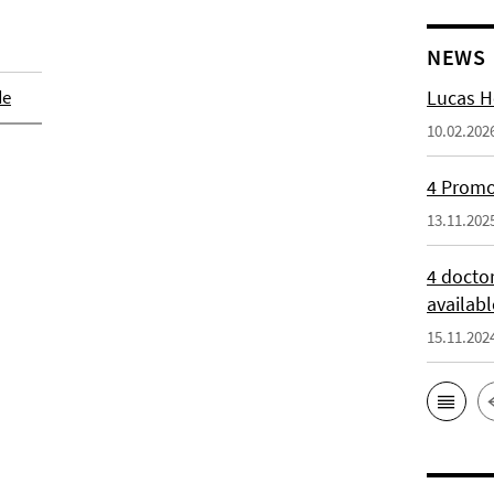
NEWS
de
Lucas H
10.02.202
4 Promot
13.11.202
4 docto
availabl
15.11.202