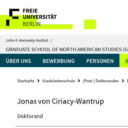
Springe
Service-
direkt
zu
Navigation
Inhalt
John-F.-Kennedy-Institut
/
GRADUATE SCHOOL OF NORTH AMERICAN STUDIES (G
ÜBER UNS
BEWERBUNG
PERSONEN
Startseite
Graduiertenschule
(Post-) Doktoranden
Jonas von Ciriacy-Wantrup
Doktorand