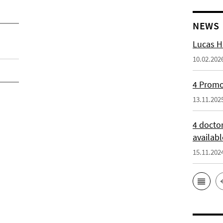
NEWS
Lucas H
10.02.202
4 Promot
13.11.202
4 docto
availabl
15.11.202