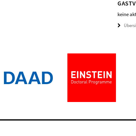
GAST
keine ak
Übers