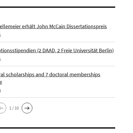
ellemeier erhält John McCain Dissertationspreis
6
ionsstipendien (2 DAAD, 2 Freie Universität Berlin)
5
ral scholarships and 7 doctoral memberships
e
4
1 / 10