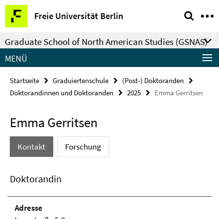
Springe
Service-
Freie Universität Berlin
direkt
Navigation
zu
Graduate School of North American Studies (GSNAS)
Inhalt
MENÜ
Startseite
Graduiertenschule
(Post-) Doktoranden
Doktorandinnen und Doktoranden
2025
Emma Gerritsen
Emma Gerritsen
Kontakt
Forschung
Doktorandin
Adresse