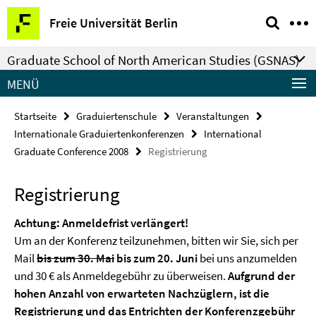
Springe
Service-
Freie Universität Berlin
direkt
Navigation
zu
Graduate School of North American Studies (GSNAS)
Inhalt
MENÜ
Startseite
Graduiertenschule
Veranstaltungen
Internationale Graduiertenkonferenzen
International
Graduate Conference 2008
Registrierung
Registrierung
Achtung: Anmeldefrist verlängert!
Um an der Konferenz teilzunehmen, bitten wir Sie, sich per
Mail
bis zum 30. Mai
bis zum 20. Juni
bei uns anzumelden
und 30 € als Anmeldegebühr zu überweisen.
Aufgrund der
hohen Anzahl von erwarteten Nachzüglern, ist die
Registrierung und das Entrichten der Konferenzgebühr