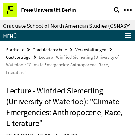
Springe
Service-
Freie Universität Berlin
direkt
Navigation
zu
Graduate School of North American Studies (GSNAS)
Inhalt
MENÜ
Startseite
Graduiertenschule
Veranstaltungen
Gastvorträge
Lecture - Winfried Siemerling (University of
Waterloo): "Climate Emergencies: Anthropocene, Race,
Literature"
Lecture - Winfried Siemerling
(University of Waterloo): "Climate
Emergencies: Anthropocene, Race,
Literature"